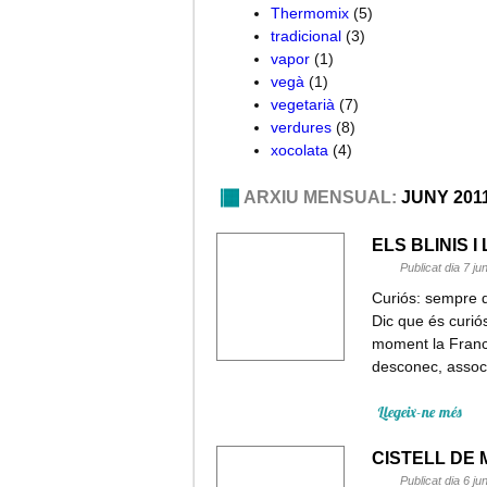
Thermomix
(5)
tradicional
(3)
vapor
(1)
vegà
(1)
vegetarià
(7)
verdures
(8)
xocolata
(4)
ARXIU MENSUAL:
JUNY 201
ELS BLINIS 
Publicat dia 7 j
Curiós: sempre 
Dic que és curió
moment la Franc
desconec, assoc
Llegeix-ne més
CISTELL DE
Publicat dia 6 j