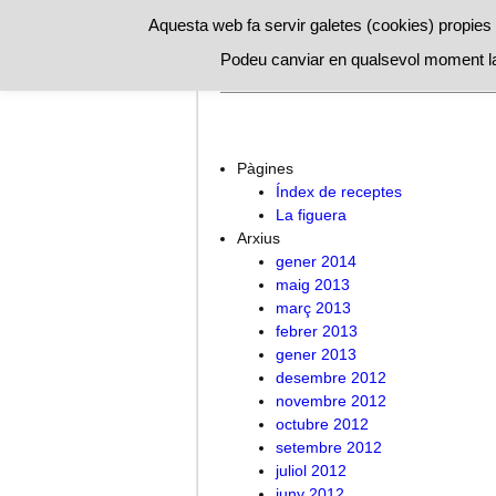
Aquesta web fa servir galetes (cookies) propies i
Podeu canviar en qualsevol moment la
A l’ombra de la figuera
Índex de 
Pàgines
Índex de receptes
La figuera
Arxius
gener 2014
maig 2013
març 2013
febrer 2013
gener 2013
desembre 2012
novembre 2012
octubre 2012
setembre 2012
juliol 2012
juny 2012