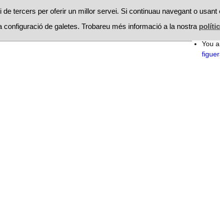
RESTAURANTS
PROMOCIONS
RECEPTES
MOSSEGAD
 de tercers per oferir un millor servei. Si continuau navegant o usant 
 configuració de galetes. Trobareu més informació a la nostra
políti
Searc
receptes
La figuera
for:
You a
figue