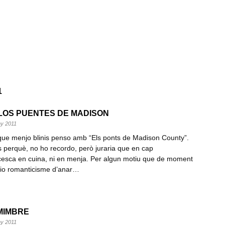
1
I LOS PUENTES DE MADISON
uny 2011
que menjo blinis penso amb “Els ponts de Madison County”.
s perquè, no ho recordo, però juraria que en cap
esca en cuina, ni en menja. Per algun motiu que de moment
io romanticisme d’anar…
 MIMBRE
uny 2011