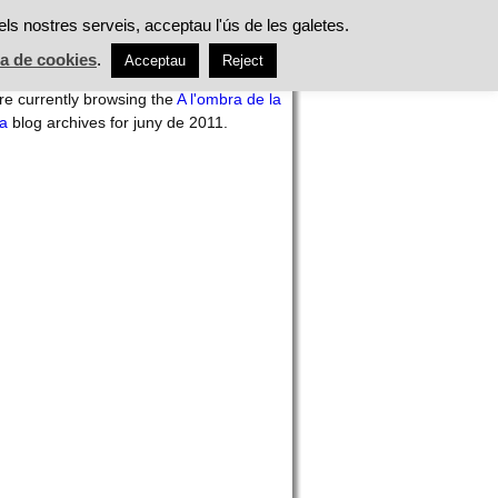
ES
ALIMENTACIÓ
TASTS
ACTUALITAT
els nostres serveis, acceptau l'ús de les galetes.
ca de cookies
.
Acceptau
Reject
h
re currently browsing the
A l'ombra de la
ra
blog archives for juny de 2011.