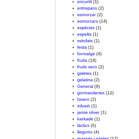
encurtit
(1)
entrepans
(2)
esmorzar
(2)
esmorzars
(14)
espècies
(1)
espelta
(1)
estofats
(1)
festa
(1)
formatge
(4)
fruita
(14)
fruits secs
(2)
galetes
(1)
gelatina
(2)
General
(9)
gormanderies
(12)
hivern
(2)
infusió
(1)
jamie oliver
(1)
karkadé
(1)
làctics
(5)
llegums
(4)
masses i pastes
(12)