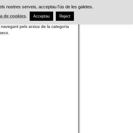
ES
ALIMENTACIÓ
TASTS
ACTUALITAT
els nostres serveis, acceptau l'ús de les galetes.
ca de cookies
.
Acceptau
Reject
h
 navegant pels arxius de la categoria
 secs.