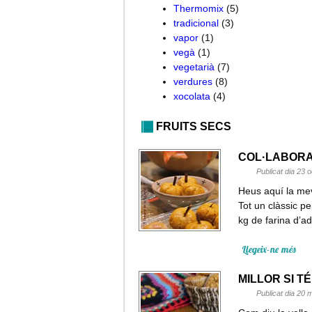
Thermomix
(5)
tradicional
(3)
vapor
(1)
vegà
(1)
vegetarià
(7)
verdures
(8)
xocolata
(4)
FRUITS SECS
COL·LABORA
Publicat dia 23 
Heus aquí la mev
Tot un clàssic 
kg de farina d’ad
Llegeix-ne més
MILLOR SI T
Publicat dia 20 