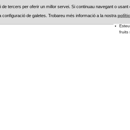
RESTAURANTS
PROMOCIONS
RECEPTES
MOSSEGAD
 de tercers per oferir un millor servei. Si continuau navegant o usant 
 configuració de galetes. Trobareu més informació a la nostra
políti
Searc
receptes
La figuera
for:
Esteu
fruits