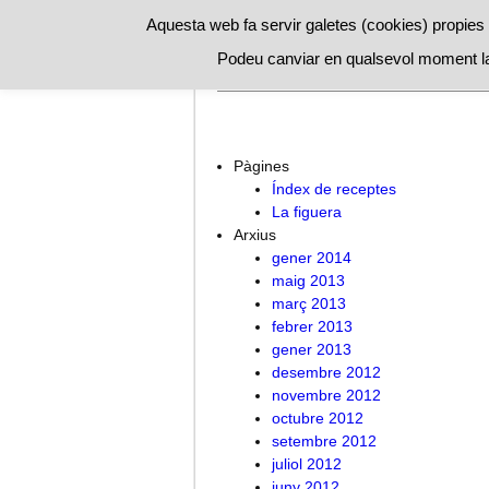
Aquesta web fa servir galetes (cookies) propies i
Podeu canviar en qualsevol moment la
A l’ombra de la figuera
Índex de 
Pàgines
Índex de receptes
La figuera
Arxius
gener 2014
maig 2013
març 2013
febrer 2013
gener 2013
desembre 2012
novembre 2012
octubre 2012
setembre 2012
juliol 2012
juny 2012