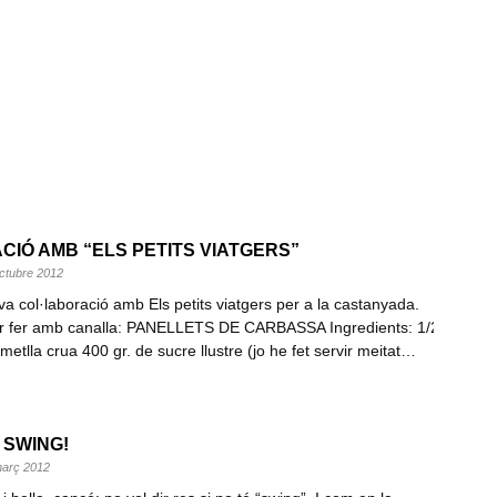
CIÓ AMB “ELS PETITS VIATGERS”
octubre 2012
a col·laboració amb Els petits viatgers per a la castanyada.
per fer amb canalla: PANELLETS DE CARBASSA Ingredients: 1/2
metlla crua 400 gr. de sucre llustre (jo he fet servir meitat…
É SWING!
març 2012