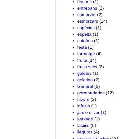
encurtit
(1)
entrepans
(2)
esmorzar
(2)
esmorzars
(14)
espècies
(1)
espelta
(1)
estofats
(1)
festa
(1)
formatge
(4)
fruita
(14)
fruits secs
(2)
galetes
(1)
gelatina
(2)
General
(9)
gormanderies
(12)
hivern
(2)
infusió
(1)
jamie oliver
(1)
karkadé
(1)
làctics
(5)
llegums
(4)
masses i pastes
(12)