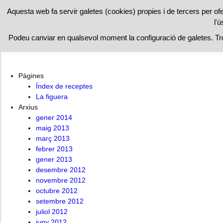
RESTAURAN
Aquesta web fa servir galetes (cookies) propies i de tercers per of
l'ú
A l’ombra de la figuera
Índex de receptes
La figuera
Podeu canviar en qualsevol moment la configuració de galetes. T
Pàgines
Índex de receptes
La figuera
Arxius
gener 2014
maig 2013
març 2013
febrer 2013
gener 2013
desembre 2012
novembre 2012
octubre 2012
setembre 2012
juliol 2012
juny 2012