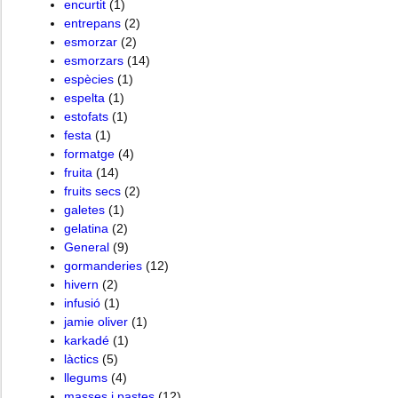
encurtit
(1)
entrepans
(2)
esmorzar
(2)
esmorzars
(14)
espècies
(1)
espelta
(1)
estofats
(1)
festa
(1)
formatge
(4)
fruita
(14)
fruits secs
(2)
galetes
(1)
gelatina
(2)
General
(9)
gormanderies
(12)
hivern
(2)
infusió
(1)
jamie oliver
(1)
karkadé
(1)
làctics
(5)
llegums
(4)
masses i pastes
(12)