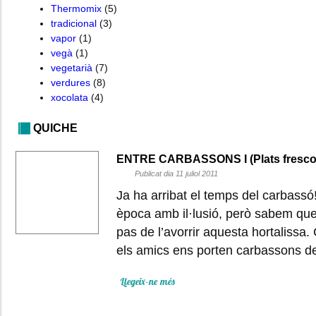
Thermomix
(5)
tradicional
(3)
vapor
(1)
vegà
(1)
vegetarià
(7)
verdures
(8)
xocolata
(4)
QUICHE
ENTRE CARBASSONS I (Plats frescos
Publicat dia 11 juliol 2011
Ja ha arribat el temps del carbas
època amb il·lusió, però sabem qu
pas de l’avorrir aquesta hortalissa.
els amics ens porten carbassons de
Llegeix-ne més