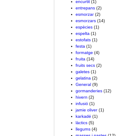
encurtit
(1)
entrepans
(2)
esmorzar
(2)
esmorzars
(14)
espècies
(1)
espelta
(1)
estofats
(1)
festa
(1)
formatge
(4)
fruita
(14)
fruits secs
(2)
galetes
(1)
gelatina
(2)
General
(9)
gormanderies
(12)
hivern
(2)
infusió
(1)
jamie oliver
(1)
karkadé
(1)
làctics
(5)
llegums
(4)
masses i pastes
(12)