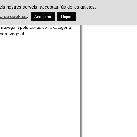
ES
ALIMENTACIÓ
TASTS
ACTUALITAT
els nostres serveis, acceptau l'ús de les galetes.
ca de cookies
.
Acceptau
Reject
h
 navegant pels arxius de la categoria
nara vegetal.