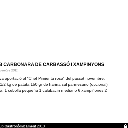
B CARBONARA DE CARBASSÓ I XAMPINYONS
novembre 2011
a aportació al “Chef Pimienta rosa” del passat novembre.
 1/2 kg de patata 150 gr de harina sal parmesano (opcional)
ra: 1 cebolla pequeña 1 calabacín mediano 6 xampiñones 2
rup
Gastronòmicament
2013