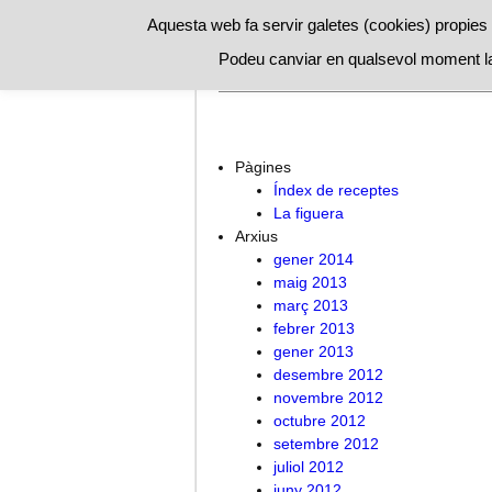
Aquesta web fa servir galetes (cookies) propies i
Podeu canviar en qualsevol moment la
A l’ombra de la figuera
Índex de 
Pàgines
Índex de receptes
La figuera
Arxius
gener 2014
maig 2013
març 2013
febrer 2013
gener 2013
desembre 2012
novembre 2012
octubre 2012
setembre 2012
juliol 2012
juny 2012