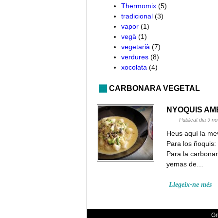
Thermomix
(5)
tradicional
(3)
vapor
(1)
vegà
(1)
vegetarià
(7)
verdures
(8)
xocolata
(4)
CARBONARA VEGETAL
NYOQUIS AM
Publicat dia 9 
Heus aquí la mev
Para los ñoquis:
Para la carbona
yemas de…
Llegeix-ne més
G