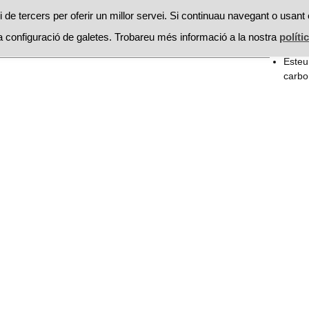
RESTAURANTS
PROMOCIONS
RECEPTES
MOSSEGAD
 de tercers per oferir un millor servei. Si continuau navegant o usant 
 configuració de galetes. Trobareu més informació a la nostra
políti
Searc
receptes
La figuera
for:
Esteu
carbo