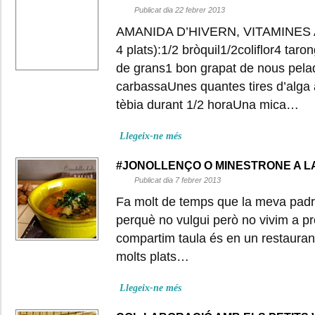
Publicat dia 22 febrer 2013
AMANIDA D’HIVERN, VITAMINES A 
4 plats):1/2 bròquil1/2coliflor4 tar
de grans1 bon grapat de nous pela
carbassaUnes quantes tires d’alga
tèbia durant 1/2 horaUna mica…
Llegeix-ne més
#JONOLLENÇO O MINESTRONE A L
Publicat dia 7 febrer 2013
Fa molt de temps que la meva padri
perquè no vulgui però no vivim a pro
compartim taula és en un restaurant
molts plats…
Llegeix-ne més