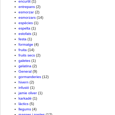
encurtit
(1)
entrepans
(2)
esmorzar
(2)
esmorzars
(14)
espècies
(1)
espelta
(1)
estofats
(1)
festa
(1)
formatge
(4)
fruita
(14)
fruits secs
(2)
galetes
(1)
gelatina
(2)
General
(9)
gormanderies
(12)
hivern
(2)
infusió
(1)
jamie oliver
(1)
karkadé
(1)
làctics
(5)
llegums
(4)
masses i pastes
(12)