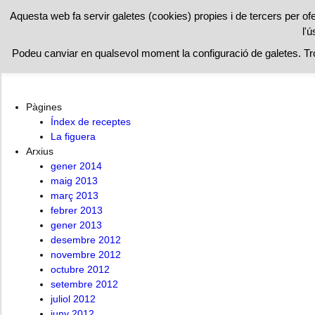
RESTAURAN
Aquesta web fa servir galetes (cookies) propies i de tercers per of
l'ú
A l’ombra de la figuera
Índex de receptes
La figuera
Podeu canviar en qualsevol moment la configuració de galetes. T
Pàgines
Índex de receptes
La figuera
Arxius
gener 2014
maig 2013
març 2013
febrer 2013
gener 2013
desembre 2012
novembre 2012
octubre 2012
setembre 2012
juliol 2012
juny 2012