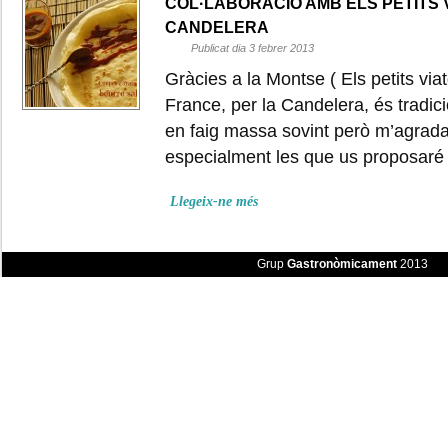
COL·LABORACIÓ AMB ELS PETITS 
CANDELERA
Publicat dia 3 febrer 2013
Gràcies a la Montse ( Els petits vi
France, per la Candelera, és tradici
en faig massa sovint però m’agrad
especialment les que us proposaré 
Llegeix-ne més
Grup
Gastronòmicament
2013