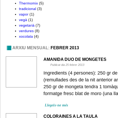
Thermomix
(5)
tradicional
(3)
vapor
(1)
vegà
(1)
vegetarià
(7)
verdures
(8)
xocolata
(4)
ARXIU MENSUAL:
FEBRER 2013
AMANIDA DUO DE MONGETES
Publicat dia 25 febrer 2013
Ingredients (4 persones): 250 gr 
(remullades des de la nit anterior 
250 gr de mongeta tendra 1 tomàqu
formatge fresc blat de moro (una ll
Llegeix-ne més
COLORAINES A LA TAULA