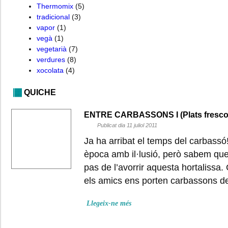
Thermomix
(5)
tradicional
(3)
vapor
(1)
vegà
(1)
vegetarià
(7)
verdures
(8)
xocolata
(4)
QUICHE
ENTRE CARBASSONS I (Plats frescos
Publicat dia 11 juliol 2011
Ja ha arribat el temps del carbas
època amb il·lusió, però sabem qu
pas de l’avorrir aquesta hortalissa.
els amics ens porten carbassons de
Llegeix-ne més