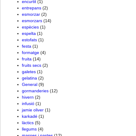
encurtit
(1)
entrepans
(2)
esmorzar
(2)
esmorzars
(14)
espècies
(1)
espelta
(1)
estofats
(1)
festa
(1)
formatge
(4)
fruita
(14)
fruits secs
(2)
galetes
(1)
gelatina
(2)
General
(9)
gormanderies
(12)
hivern
(2)
infusió
(1)
jamie oliver
(1)
karkadé
(1)
làctics
(5)
llegums
(4)
masses i pastes
(12)