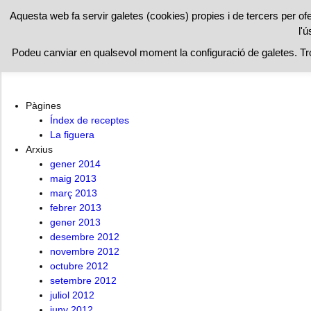
RESTAURAN
Aquesta web fa servir galetes (cookies) propies i de tercers per of
l'ú
A l’ombra de la figuera
Índex de receptes
La figuera
Podeu canviar en qualsevol moment la configuració de galetes. T
Pàgines
Índex de receptes
La figuera
Arxius
gener 2014
maig 2013
març 2013
febrer 2013
gener 2013
desembre 2012
novembre 2012
octubre 2012
setembre 2012
juliol 2012
juny 2012