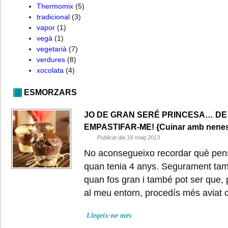
Thermomix
(5)
tradicional
(3)
vapor
(1)
vegà
(1)
vegetarià
(7)
verdures
(8)
xocolata
(4)
ESMORZARS
JO DE GRAN SERÉ PRINCESA… D
EMPASTIFAR-ME! {Cuinar amb nene
Publicat dia 18 maig 2013
No aconsegueixo recordar què pen
quan tenia 4 anys. Segurament tam
quan fos gran i també pot ser que,
al meu entorn, procedís més avia
Llegeix-ne més