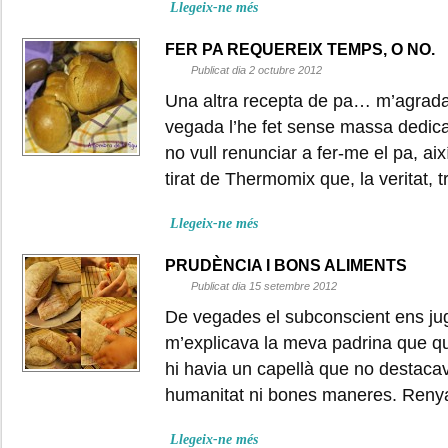
Llegeix-ne més
FER PA REQUEREIX TEMPS, O NO.
Publicat dia 2 octubre 2012
Una altra recepta de pa… m’agrada
vegada l’he fet sense massa dedica
no vull renunciar a fer-me el pa, a
tirat de Thermomix que, la veritat,
Llegeix-ne més
PRUDÈNCIA I BONS ALIMENTS
Publicat dia 15 setembre 2012
De vegades el subconscient ens ju
m’explicava la meva padrina que qu
hi havia un capellà que no destaca
humanitat ni bones maneres. Reny
Llegeix-ne més