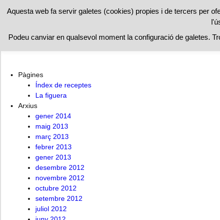
RESTAURAN
Aquesta web fa servir galetes (cookies) propies i de tercers per of
l'ú
A l’ombra de la figuera
Índex de receptes
La figuera
Podeu canviar en qualsevol moment la configuració de galetes. T
Pàgines
Índex de receptes
La figuera
Arxius
gener 2014
maig 2013
març 2013
febrer 2013
gener 2013
desembre 2012
novembre 2012
octubre 2012
setembre 2012
juliol 2012
juny 2012