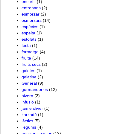
encurtit
(1)
entrepans
(2)
esmorzar
(2)
esmorzars
(14)
espècies
(1)
espelta
(1)
estofats
(1)
festa
(1)
formatge
(4)
fruita
(14)
fruits secs
(2)
galetes
(1)
gelatina
(2)
General
(9)
gormanderies
(12)
hivern
(2)
infusió
(1)
jamie oliver
(1)
karkadé
(1)
làctics
(5)
llegums
(4)
masses i pastes
(12)