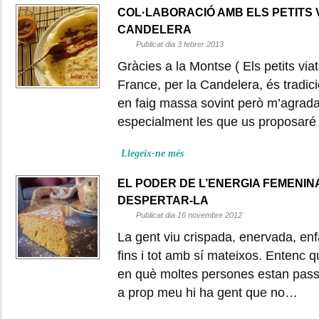
COL·LABORACIÓ AMB ELS PETITS 
CANDELERA
Publicat dia 3 febrer 2013
Gràcies a la Montse ( Els petits vi
France, per la Candelera, és tradici
en faig massa sovint però m’agrad
especialment les que us proposaré 
Llegeix-ne més
EL PODER DE L’ENERGIA FEMENINA
DESPERTAR-LA
Publicat dia 16 novembre 2012
La gent viu crispada, enervada, en
fins i tot amb sí mateixos. Entenc q
en què moltes persones estan passa
a prop meu hi ha gent que no…