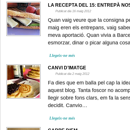
LA RECEPTA DEL 15: ENTREPÀ NO
Publicat dia 16 maig 2012
Quan vaig veure que la consigna per
maig eren els entrepans, vaig saber
meva aportació. Quan vivia a Barce
esmorzar, dinar o picar alguna cos
Llegeix-ne més
CANVI D’IMATGE
Publicat dia 2 maig 2012
Fa dies que em balla pel cap la ide
aquest blog. Tanta foscor no acom
llegir sobre fons clars, em fa la sens
decidit. Canvio…
Llegeix-ne més