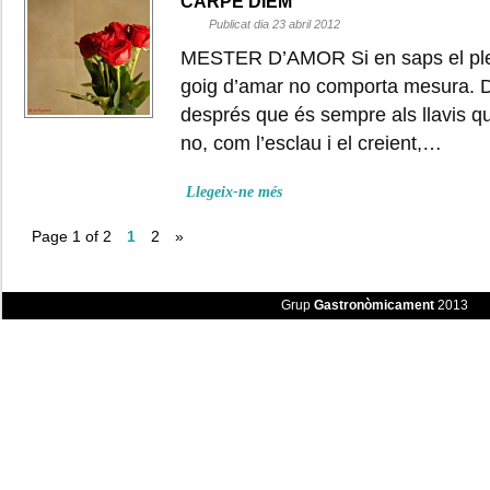
CARPE DIEM
Publicat dia 23 abril 2012
MESTER D’AMOR Si en saps el pler 
goig d’amar no comporta mesura. De
després que és sempre als llavis q
no, com l’esclau i el creient,…
Llegeix-ne més
Page 1 of 2
1
2
»
Grup
Gastronòmicament
2013