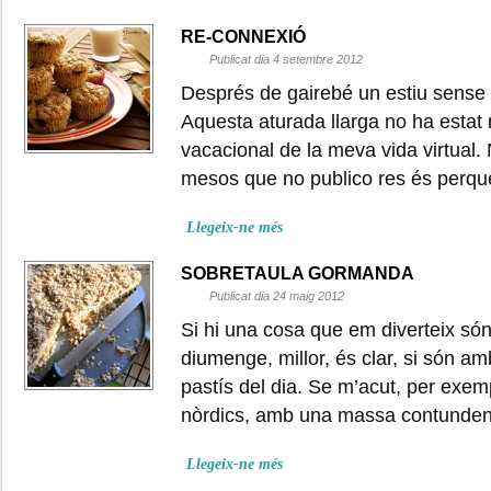
RE-CONNEXIÓ
Publicat dia 4 setembre 2012
Després de gairebé un estiu sense ac
Aquesta aturada llarga no ha esta
vacacional de la meva vida virtual.
mesos que no publico res és perq
Llegeix-ne més
SOBRETAULA GORMANDA
Publicat dia 24 maig 2012
Si hi una cosa que em diverteix són
diumenge, millor, és clar, si són am
pastís del dia. Se m’acut, per exem
nòrdics, amb una massa contundent
Llegeix-ne més