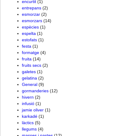
encurtit
(1)
entrepans
(2)
esmorzar
(2)
esmorzars
(14)
espècies
(1)
espelta
(1)
estofats
(1)
festa
(1)
formatge
(4)
fruita
(14)
fruits secs
(2)
galetes
(1)
gelatina
(2)
General
(9)
gormanderies
(12)
hivern
(2)
infusió
(1)
jamie oliver
(1)
karkadé
(1)
làctics
(5)
llegums
(4)
masses i pastes
(12)