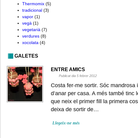
Thermomix
(5)
tradicional
(3)
vapor
(1)
vegà
(1)
vegetarià
(7)
verdures
(8)
xocolata
(4)
GALETES
ENTRE AMICS
Publicat dia 5 febrer 2012
Costa fer-me sortir. Sóc mandrosa 
d’anar per casa. A més també tinc le
que neix el primer fill la primera c
deixa de sortir de…
Llegeix-ne més