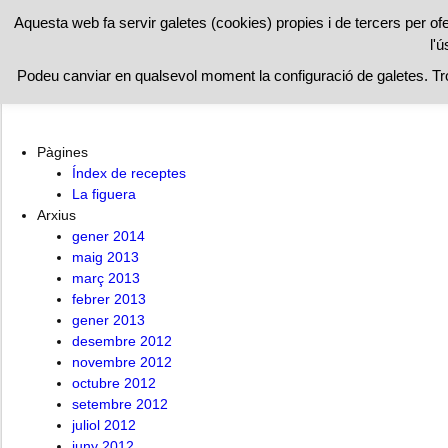
RESTAURAN
Aquesta web fa servir galetes (cookies) propies i de tercers per of
l'ú
A l’ombra de la figuera
Índex de receptes
La figuera
Podeu canviar en qualsevol moment la configuració de galetes. T
Pàgines
Índex de receptes
La figuera
Arxius
gener 2014
maig 2013
març 2013
febrer 2013
gener 2013
desembre 2012
novembre 2012
octubre 2012
setembre 2012
juliol 2012
juny 2012