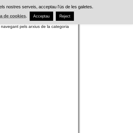
ES
ALIMENTACIÓ
TASTS
ACTUALITAT
els nostres serveis, acceptau l'ús de les galetes.
ca de cookies
.
Acceptau
Reject
h
 navegant pels arxius de la categoria