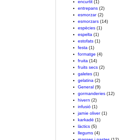
encurtit
(1)
entrepans
(2)
esmorzar
(2)
esmorzars
(14)
espècies
(1)
espelta
(1)
estofats
(1)
festa
(1)
formatge
(4)
fruita
(14)
fruits secs
(2)
galetes
(1)
gelatina
(2)
General
(9)
gormanderies
(12)
hivern
(2)
infusió
(1)
jamie oliver
(1)
karkadé
(1)
làctics
(5)
llegums
(4)
masses i pastes
(12)