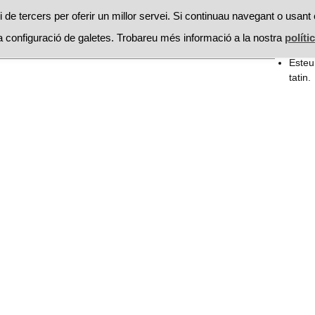
RESTAURANTS
PROMOCIONS
RECEPTES
MOSSEGAD
 de tercers per oferir un millor servei. Si continuau navegant o usant 
 configuració de galetes. Trobareu més informació a la nostra
políti
Searc
receptes
La figuera
for:
Esteu
tatin.