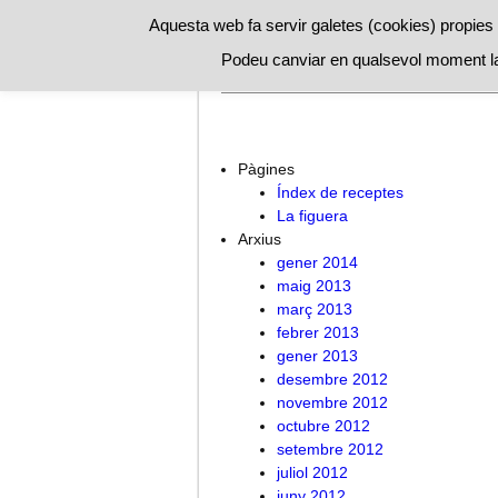
Aquesta web fa servir galetes (cookies) propies i
Podeu canviar en qualsevol moment la
A l’ombra de la figuera
Índex de 
Pàgines
Índex de receptes
La figuera
Arxius
gener 2014
maig 2013
març 2013
febrer 2013
gener 2013
desembre 2012
novembre 2012
octubre 2012
setembre 2012
juliol 2012
juny 2012