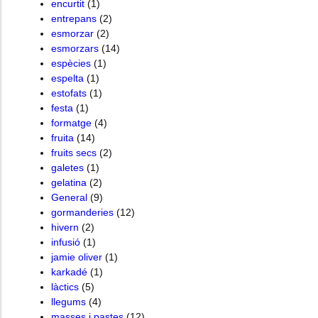
encurtit
(1)
entrepans
(2)
esmorzar
(2)
esmorzars
(14)
espècies
(1)
espelta
(1)
estofats
(1)
festa
(1)
formatge
(4)
fruita
(14)
fruits secs
(2)
galetes
(1)
gelatina
(2)
General
(9)
gormanderies
(12)
hivern
(2)
infusió
(1)
jamie oliver
(1)
karkadé
(1)
làctics
(5)
llegums
(4)
masses i pastes
(12)