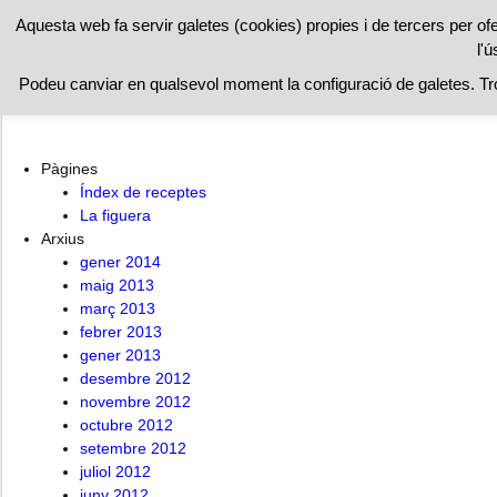
RESTAURAN
Aquesta web fa servir galetes (cookies) propies i de tercers per of
l'ú
A l’ombra de la figuera
Índex de receptes
La figuera
Podeu canviar en qualsevol moment la configuració de galetes. T
Pàgines
Índex de receptes
La figuera
Arxius
gener 2014
maig 2013
març 2013
febrer 2013
gener 2013
desembre 2012
novembre 2012
octubre 2012
setembre 2012
juliol 2012
juny 2012