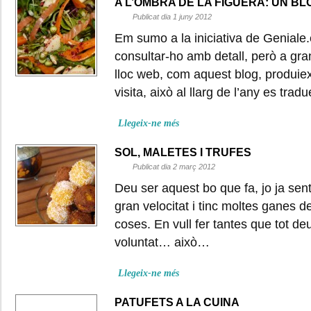
A L’OMBRA DE LA FIGUERA: UN BL
Publicat dia 1 juny 2012
Em sumo a la iniciativa de Geniale.
consultar-ho amb detall, però a gra
lloc web, com aquest blog, produie
visita, això al llarg de l’any es trad
Llegeix-ne més
SOL, MALETES I TRUFES
Publicat dia 2 març 2012
Deu ser aquest bo que fa, jo ja sen
gran velocitat i tinc moltes ganes 
coses. En vull fer tantes que tot d
voluntat… això…
Llegeix-ne més
PATUFETS A LA CUINA