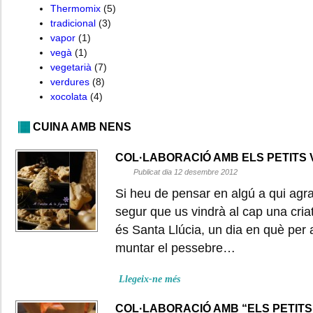
Thermomix
(5)
tradicional
(3)
vapor
(1)
vegà
(1)
vegetarià
(7)
verdures
(8)
xocolata
(4)
CUINA AMB NENS
COL·LABORACIÓ AMB ELS PETITS 
Publicat dia 12 desembre 2012
Si heu de pensar en algú a qui agr
segur que us vindrà al cap una cri
és Santa Llúcia, un dia en què per a
muntar el pessebre…
Llegeix-ne més
COL·LABORACIÓ AMB “ELS PETITS