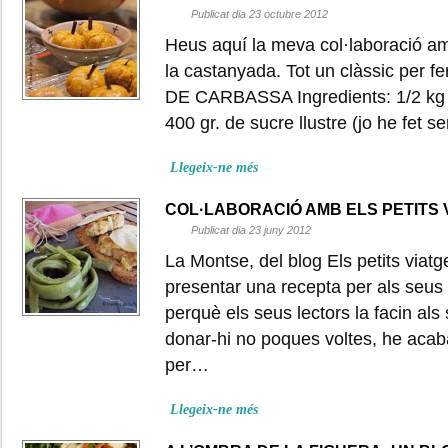
Publicat dia 23 octubre 2012
Heus aquí la meva col·laboració amb
la castanyada. Tot un clàssic per
DE CARBASSA Ingredients: 1/2 kg d
400 gr. de sucre llustre (jo he fet s
Llegeix-ne més
COL·LABORACIÓ AMB ELS PETITS 
Publicat dia 23 juny 2012
La Montse, del blog Els petits viatg
presentar una recepta per als seus 
perquè els seus lectors la facin als 
donar-hi no poques voltes, he acab
per…
Llegeix-ne més