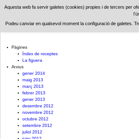
RESTAURAN
Aquesta web fa servir galetes (cookies) propies i de tercers per of
l'ú
A l’ombra de la figuera
Índex de receptes
La figuera
Podeu canviar en qualsevol moment la configuració de galetes. T
Pàgines
Índex de receptes
La figuera
Arxius
gener 2014
maig 2013
març 2013
febrer 2013
gener 2013
desembre 2012
novembre 2012
octubre 2012
setembre 2012
juliol 2012
juny 2012