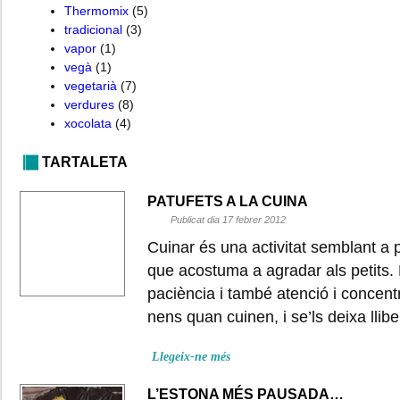
Thermomix
(5)
tradicional
(3)
vapor
(1)
vegà
(1)
vegetarià
(7)
verdures
(8)
xocolata
(4)
TARTALETA
PATUFETS A LA CUINA
Publicat dia 17 febrer 2012
Cuinar és una activitat semblant a p
que acostuma a agradar als petits.
paciència i també atenció i concent
nens quan cuinen, i se’ls deixa llib
Llegeix-ne més
L’ESTONA MÉS PAUSADA…