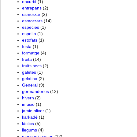
encurtit
(1)
entrepans
(2)
esmorzar
(2)
esmorzars
(14)
espècies
(1)
espelta
(1)
estofats
(1)
festa
(1)
formatge
(4)
fruita
(14)
fruits secs
(2)
galetes
(1)
gelatina
(2)
General
(9)
gormanderies
(12)
hivern
(2)
infusió
(1)
jamie oliver
(1)
karkadé
(1)
làctics
(5)
llegums
(4)
masses i pastes
(12)