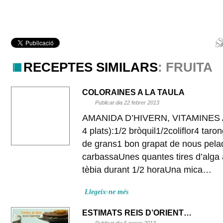
RECEPTES SIMILARS
: FRUITA
COLORAINES A LA TAULA
Publicat dia 22 febrer 2013
AMANIDA D’HIVERN, VITAMINES A 
4 plats):1/2 bròquil1/2coliflor4 tar
de grans1 bon grapat de nous pela
carbassaUnes quantes tires d’alga
tèbia durant 1/2 horaUna mica…
Llegeix-ne més
ESTIMATS REIS D’ORIENT…
Publicat dia 5 gener 2013