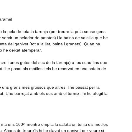
caramel
 la pela de tota la taronja (per treure la pela sense gens
r servir un pelador de patates) i la baina de vainilla que he
nta del ganivet (tot a la llet, baina i granets). Quan ha
 ho he deixat atemperar.
re i unes gotes del suc de la taronja) a foc suau fins que
at l’he posat als motlles i els he reservat en una safata de
té uns grans més grossos que altres, l’he passat per la
ut. L’he barrejat amb els ous amb el turmix i hi he afegit la
rn a uns 160º, mentre omplia la safata on tenia els motlles
a. Abans de treure’ls hi he clavat un ganivet per veure si