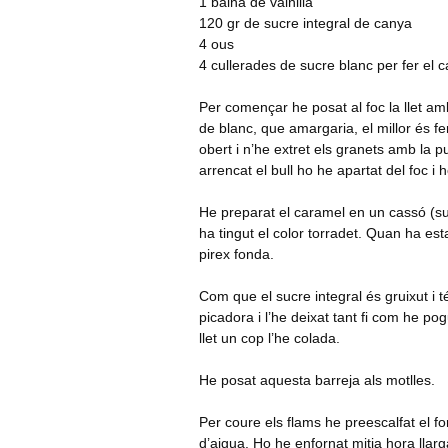
1 baina de vainilla
120 gr de sucre integral de canya
4 ous
4 cullerades de sucre blanc per fer el 
Per començar he posat al foc la llet amb
de blanc, que amargaria, el millor és fe
obert i n’he extret els granets amb la pu
arrencat el bull ho he apartat del foc i
He preparat el caramel en un cassó (suc
ha tingut el color torradet. Quan ha est
pirex fonda.
Com que el sucre integral és gruixut i 
picadora i l’he deixat tant fi com he pog
llet un cop l’he colada.
He posat aquesta barreja als motlles.
Per coure els flams he preescalfat el fo
d’aigua. Ho he enfornat mitja hora llarg