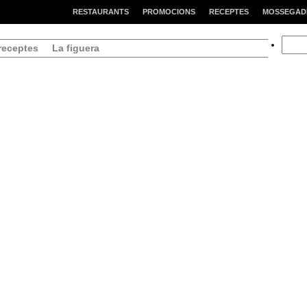
RESTAURANTS
PROMOCIONS
RECEPTES
MOSSEGAD
Searc
receptes
La figuera
for: