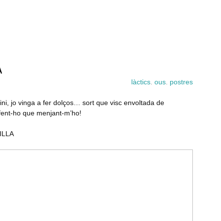
A
làctics
.
ous
.
postres
kini, jo vinga a fer dolços… sort que visc envoltada de
fent-ho que menjant-m’ho!
ILLA