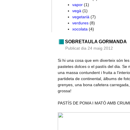
vapor
(1)
vegà
(1)
vegetarià
(7)
verdures
(8)
xocolata
(4)
SOBRETAULA GORMANDA
Publicat dia 24 maig 2012
Si hi una cosa que em diverteix són les
pastetes dolces o el pastís del dia. Se
una massa contundent i fruita a l’inte
partideta de continental, àlbums de fo
grenyes, una bona cafetera carregada,… 
grossa!
PASTÍS DE POMA I MATÓ AMB CRUM