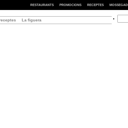
RESTAURANTS
PROMOCIONS
RECEPTES
MOSSEGAD
Searc
receptes
La figuera
for: