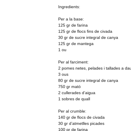
Ingredients:
Per a la base:
125 gr de farina
125 gr de flocs fins de civada
30 gr de sucre integral de canya
125 gr de mantega
1 ou
Per al farciment:
2 pomes netes, pelades i tallades a da
3 ous
80 gr de sucre integral de canya
750 gr mató
2 cullerades d’aigua
1 sobres de quall
Per al crumble:
140 gr de flocs de civada
30 gr d’atmetlles picades
100 gr de farina